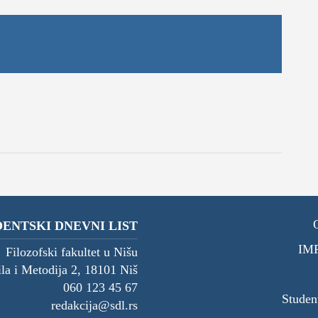
DNEVNI LIST
ENTSKI DNEVNI LIST
IM
Filozofski fakultet u Nišu
ila i Metodija 2, 18101 Niš
060 123 45 67
Studen
redakcija@sdl.rs