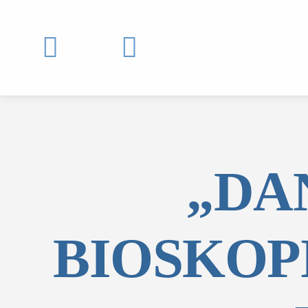


„DA
BIOSKOP
MOJ SDL
prijava