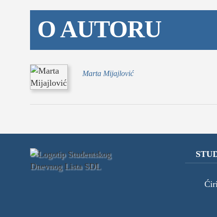
kolumna
O AUTORU
sdl podkast
STUDENTSKI 
Marta Mijajlović
o nama
impresum
kontakt
STUD
Ćir