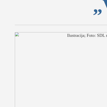
„
SEKCIJE
društvo
kultura
sport
fudbal
košarka
rukomet
e-sport
ostali spor
zabava