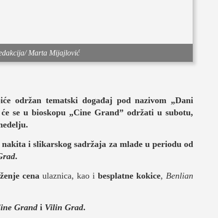
edakcija/ Marta Mijajlović
je
iće održan tematski događaj pod nazivom „Dani
će se u bioskopu „Cine Grand” održati u subotu,
nedelju.
 nakita i slikarskog sadržaja za mlade u periodu od
Grad
.
život
iženje cena
ulaznica, kao i
besplatne kokice
,
Benlian
ine Grand
i
Vilin Grad
.