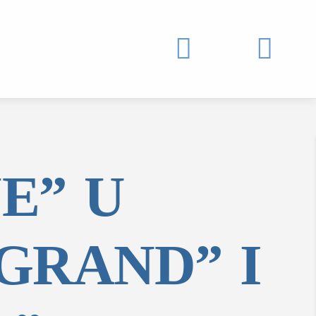


E” U
GRAND” I