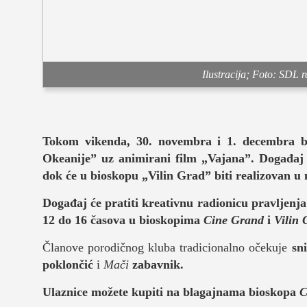
muzika
putovanja
Ilustracija; Foto: SDL r
moda i stil
studenti
organizaci
Tokom vikenda, 30. novembra i 1. decembra b
Okeanije” uz animirani film
„Vajana”.
Događaj 
konkursi
dok će u bioskopu „Vilin Grad” biti realizovan u 
fakulteti
Događaj će pratiti kreativnu radionicu pravljenja
12 do 16 časova u bioskopima
Cine Grand
i
Vilin 
studentski 
Članove porodičnog kluba tradicionalno očekuje
sn
zdravlje
poklončić
i
Mači
zabavnik.
it
Ulaznice možete kupiti na blagajnama bioskopa
C