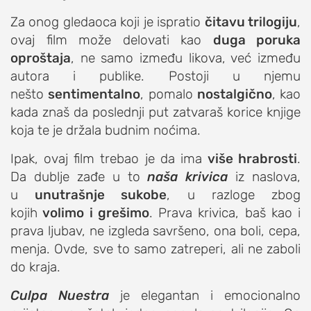
Za onog gledaoca koji je ispratio
čitavu trilogiju
,
ovaj film može delovati kao
duga poruka
oproštaja
, ne samo između likova, već između
autora i publike. Postoji u njemu
nešto
sentimentalno
, pomalo
nostalgično
, kao
kada znaš da poslednji put zatvaraš korice knjige
koja te je držala budnim noćima.
Ipak, ovaj film trebao je da ima
više hrabrosti
.
Da dublje zađe u to
naša krivica
iz naslova,
u
unutrašnje sukobe
, u razloge zbog
kojih
volimo i grešimo
. Prava krivica, baš kao i
prava ljubav, ne izgleda savršeno, ona boli, cepa,
menja. Ovde, sve to samo zatreperi, ali ne zaboli
do kraja.
Culpa Nuestra
je elegantan i emocionalno