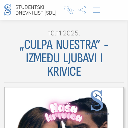
STUDENTSKI



DNEVNI LIST [SDL]
10.11.2025.
„CULPA NUESTRA” -
Type 2 or more characters for results.
IZMEĐU LJUBAVI I
KRIVICE
MOJ SDL
prijava
SEKCIJE
društvo
kultura