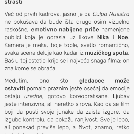
strasti
studentski život
Već od prvih kadrova, jasno je da
Culpa Nuestra
zdravlje
ne pokušava da bude išta drugo osim vizuelno
it
raskošne,
emotivno nabijene priče
namenjene
publici koja je odrasla uz likove
kolumna
Nika i Noe
.
Kamera je meka, boje tople, svetlo romantično,
sdl podkast
svaka scena deluje kao kadar iz
muzičkog spota
.
Baš u toj estetici krije se i najveća snaga filma: on
STUDENTSKI DNEVNI LIST
zna kome se obraća.
o nama
Međutim, ono što
gledaoce može
ostaviti
pomalo praznim jeste osećaj da emocije
impresum
ostaju
uredne
, gotovo koreografisane. Ljubav
kontakt
jeste intenzivna, ali neretko sirova. Kao da se film
boji da pusti svoje junake da zaista izgore, da
izgube kontrolu, da pokažu ranjivost. Sve je lepo,
ali ponekad previše lepo, a život, znamo, retko