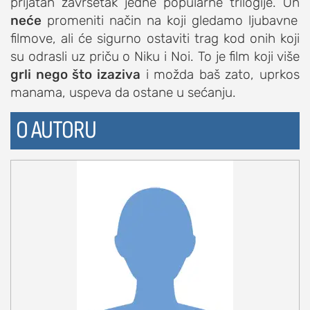
prijatan završetak jedne popularne trilogije. On
neće
promeniti način na koji gledamo ljubavne
filmove, ali će sigurno ostaviti trag kod onih koji
su odrasli uz priču o Niku i Noi. To je film koji više
grli nego što izaziva
i možda baš zato, uprkos
manama, uspeva da ostane u sećanju.
O AUTORU