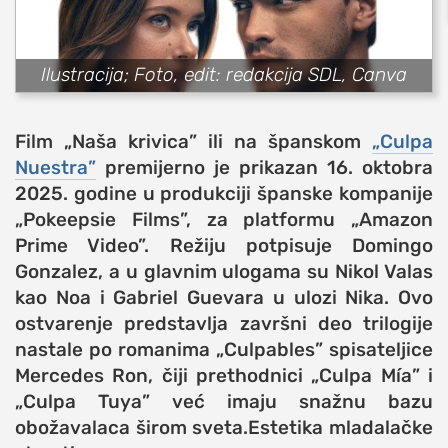
sport
fudbal
Ilustracija; Foto, edit: redakcija SDL, Canva
košarka
rukomet
Film „Naša krivica” ili na španskom
„Culpa
e-sport
Nuestra”
premijerno je prikazan 16. oktobra
ostali sportovi
2025. godine u produkciji španske kompanije
„Pokeepsie Films”, za platformu „Amazon
zabava
Prime Video”. Režiju potpisuje Domingo
muzika
Gonzalez, a u glavnim ulogama su Nikol Valas
putovanja
kao Noa i Gabriel Guevara u ulozi Nika. Ovo
moda i stil
ostvarenje predstavlja završni deo trilogije
studenti
nastale po romanima „Culpables” spisateljice
Mercedes Ron, čiji prethodnici „Culpa Mía” i
organizacije
„Culpa Tuya” već imaju snažnu bazu
konkursi
obožavalaca širom sveta.
Estetika mladalačke
fakulteti