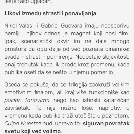
jeste tako uglačan.
Likovi između strasti i ponavljanja
Nikol Valas i Gabriel Guevara imaju neosporivu
hemiju, njihov odnos je magnet koji nosi film.
Ipak, scenaristički okvir im ne daje mnogo
prostora da odu dalje od već poznate dinamike:
svađa – strast – pomirenje. Nedostaje slojevitost,
onaj trenutak kada lik prođe kroz promenu, kada
publika oseti da se nešto u njemu pomerilo.
Oseća se pokušaj da se trilogija zaokruži velikim
emotivnim finalom, ali kraj više funkcioniše kao
poklon fanovima
nego kao istinski katarzičan
završetak. To nije nužno loše, naprotiv, u
vremenu kada publika traži utočište u poznatom,
Culpa Nuestra
nudi upravo to:
siguran povratak
svetu koji već volimo
.