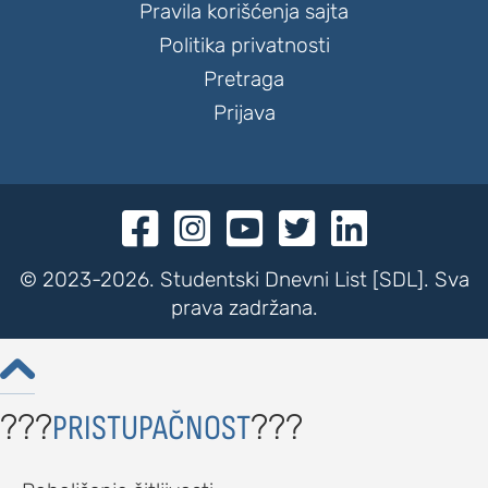
Pravila korišćenja sajta
Politika privatnosti
Pretraga
Prijava





© 2023-2026. Studentski Dnevni List [SDL]. Sva
prava zadržana.

???
???
PRISTUPAČNOST