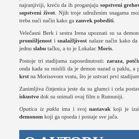
kolumna
najranjiviji, kreću da ih proganjaju
sopstveni
greho
sopstveni život
. Njih troje udruženim snagama mož
sdl podkast
treba naći način kako ga
zauvek
pobediti
.
Velečasni Berk i sestra Irena upoznati su sa demon
promišljenost
i
snalažljivost
nalaze način kako da
STUDENTSKI 
jednu
slabu
tačku, a to je Lokalac
Moris
.
o nama
Postoje tri stadijuma zaposednutosti:
zaraza
,
potči
onda kada su mislili da je demon nazad u paklu, a 
impresum
krst
na Morisovom vratu, što je ustvari prvi stadijum
kontakt
Zanimljiva činjenica jeste da su glumci i cela post
iskustvo
dok su snimali ovaj film u Rumuniji.
Opatica iz pakla
ima i svoj
nastavak
koji je iza
demonom
koji ga opseda i postaje sve jača.