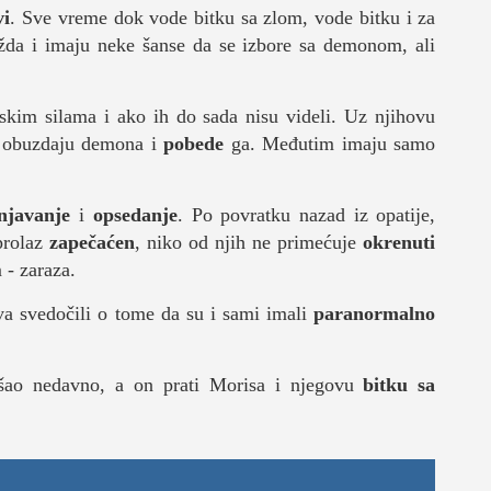
vi
. Sve vreme dok vode bitku sa zlom, vode bitku i za
da i imaju neke šanse da se izbore sa demonom, ali
skim silama i ako ih do sada nisu videli. Uz njihovu
 obuzdaju demona i
pobede
ga. Međutim imaju samo
DNEVNI LIST
njavanje
i
opsedanje
. Po povratku nazad iz opatije,
prolaz
zapečaćen
, niko od njih ne primećuje
okrenuti
 - zaraza.
ava svedočili o tome da su i sami imali
paranormalno
šao nedavno, a on prati Morisa i njegovu
bitku sa