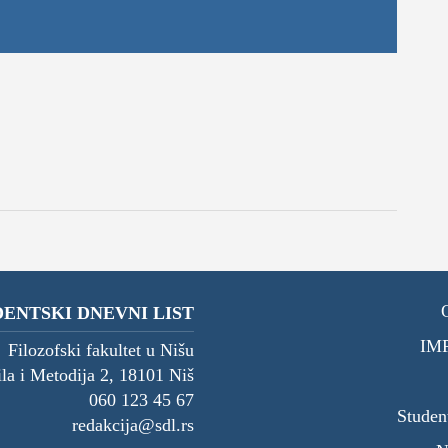
ENTSKI DNEVNI LIST
IM
Filozofski fakultet u Nišu
ila i Metodija 2, 18101 Niš
060 123 45 67
Studen
redakcija@sdl.rs