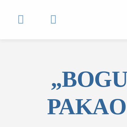


„BOGU
PAKAO
MOJ SDL
prijava