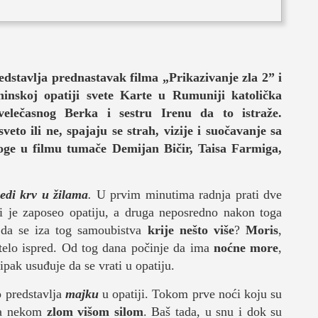
redstavlja prednastavak filma „Prikazivanje zla 2” i
inskoj opatiji svete Karte u Rumuniji katolička
 velečasnog Berka i sestru Irenu da to istraže.
veto ili ne, spajaju se strah, vizije i suočavanje sa
je
loge u filmu tumače Demijan Bičir, Taisa Farmiga,
ledi krv u žilama
.
U prvim minutima radnja prati dve
i je zaposeo opatiju, a druga neposredno nakon toga
 da se iza tog samoubistva
krije nešto više
?
Moris
,
život
o telo ispred. Od tog dana počinje da ima
noćne more
,
ipak usuđuje da se vrati u opatiju.
o predstavlja
majku
u opatiji. Tokom prve noći koju su
 sa nekom
zlom višom silom
. Baš tada, u snu i dok su