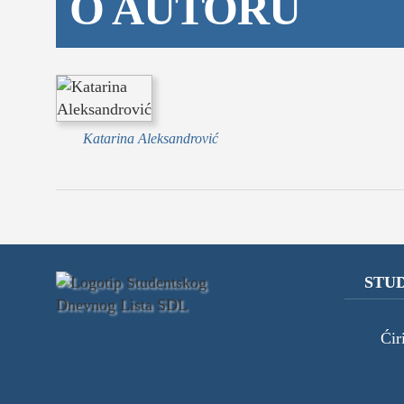
O AUTORU
Katarina Aleksandrović
STUD
Ćir