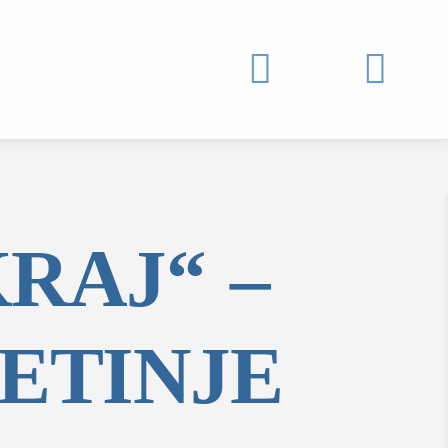


RAJ“ –
ETINJE