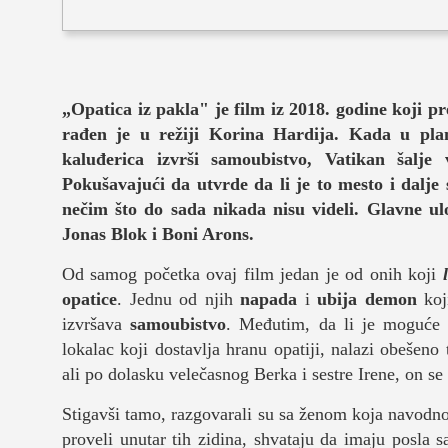
muzika
putovanja
„Opatica iz pakla" je film iz 2018. godine koji p
moda i stil
rađen je u režiji Korina Hardija. Kada u plan
studenti
kaluđerica izvrši samoubistvo, Vatikan šalje
Pokušavajući da utvrde da li je to mesto i dalje s
organizaci
nečim što do sada nikada nisu videli. Glavne u
Jonas Blok i Boni Arons.
konkursi
Od samog početka ovaj film jedan je od onih koji
fakulteti
opatice
. Jednu od njih
napada
i
ubija
demon
koj
izvršava
samoubistvo
. Međutim, da li je moguće
studentski 
lokalac koji dostavlja hranu opatiji, nalazi obešen
ali po dolasku velečasnog Berka i sestre Irene, on se 
zdravlje
Stigavši tamo, razgovarali su sa ženom koja navodn
it
proveli unutar tih zidina, shvataju da imaju posla