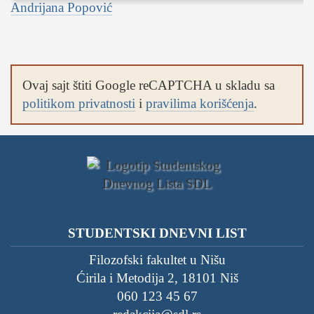
Andrijana Popović
Ovaj sajt štiti Google reCAPTCHA u skladu sa
politikom privatnosti
i
pravilima korišćenja
.
STUDENTSKI DNEVNI LIST
Filozofski fakultet u Nišu
Ćirila i Metodija 2, 18101 Niš
060 123 45 67