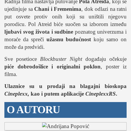
studentski život
Radnja filma nastavlja putovanje
Pola Atreida
, koji se
ujedinjuje sa
Chani i Fremenima
, dok odlazi na ratni
zdravlje
put osvete protiv onih koji su uništili njegovu
it
porodicu. Pol Atreid biće suočen sa izborom između
kolumna
ljubavi svog života i sudbine
poznatog univerzuma i
sdl podkast
moraće da spreči
užasnu budućnost
koju samo on
može da predvidi.
STUDENTSKI DNEVNI LIST
Sve posetioce
Blockbuster Night
događaju očekuje
piće dobrodošlice i originalni poklon
, poster iz
o nama
filma.
impresum
Ulaznice su u prodaji na blagajni bioskopa
kontakt
Cineplexx,
kao i putem aplikacije
CineplexxRS
.
O AUTORU