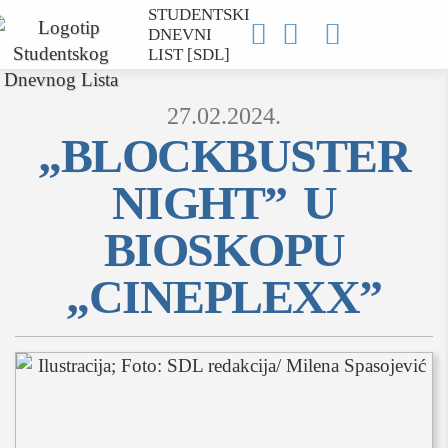
STUDENTSKI



DNEVNI
LIST [SDL]
27.02.2024.
„BLOCKBUSTER
NIGHT” U
MOJ SDL
BIOSKOPU
prijava
„CINEPLEXX”
SEKCIJE
društvo
kultura