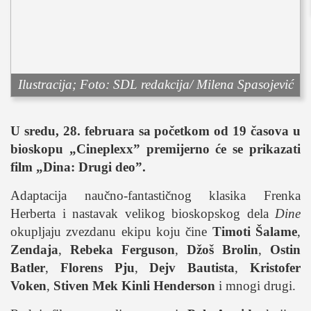
sport
fudbal
košarka
rukomet
Ilustracija; Foto: SDL redakcija/ Milena Spasojević
e-sport
ostali sportovi
U sredu, 28. februara sa početkom od 19 časova u
zabava
bioskopu „Cineplexx” premijerno će se prikazati
muzika
film
„Dina: Drugi deo”.
putovanja
Adaptacija naučno-fantastičnog klasika Frenka
moda i stil
Herberta i nastavak velikog bioskopskog dela
Dine
studenti
okupljaju zvezdanu ekipu koju čine
Timoti Šalame
,
organizacije
Zendaja
,
Rebeka Ferguson
,
Džoš Brolin
,
Ostin
Batler
,
Florens Pju
,
Dejv Bautista
,
Kristofer
konkursi
Voken
,
Stiven Mek Kinli Henderson
i mnogi drugi.
fakulteti