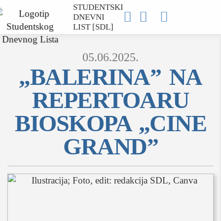
STUDENTSKI



DNEVNI
LIST [SDL]
05.06.2025.
„BALERINA” NA
REPERTOARU
MOJ SDL
BIOSKOPA „CINE
prijava
GRAND”
SEKCIJE
društvo
kultura