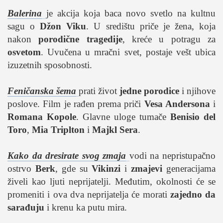
studentski život
Balerina
je akcija koja baca novo svetlo na kultnu
zdravlje
sagu o
Džon Viku
. U središtu priče je žena, koja
it
nakon
porodične tragedije
, kreće u potragu za
kolumna
osvetom
. Uvučena u mračni svet, postaje vešt ubica
izuzetnih sposobnosti.
sdl podkast
Feničanska šema
prati život
jedne porodice
i njihove
STUDENTSKI DNEVNI LIST
poslove. Film je rađen prema priči
Vesa Andersona
i
Romana Kopole
. Glavne uloge tumače
Benisio del
o nama
Toro
,
Mia Triplton
i
Majkl Sera
.
impresum
kontakt
Kako da dresirate svog zmaja
vodi na nepristupačno
ostrvo
Berk
, gde su
Vikinzi
i
zmajevi
generacijama
živeli kao ljuti neprijatelji. Međutim, okolnosti će se
promeniti i ova dva neprijatelja će morati
zajedno da
sarađuju
i krenu ka putu mira.