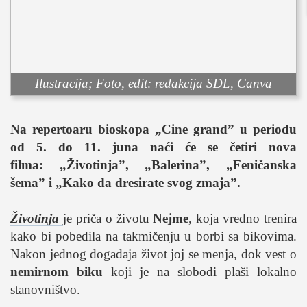
sport
fudbal
košarka
rukomet
Ilustracija; Foto, edit: redakcija SDL, Canva
e-sport
ostali sportovi
Na repertoaru bioskopa „Cine grand” u periodu
zabava
od 5. do 11. juna naći će se četiri nova
muzika
filma: „Životinja”, „Balerina”, „Feničanska
putovanja
šema” i „Kako da dresirate svog zmaja”.
moda i stil
Životinja
je priča o životu
Nejme
, koja vredno trenira
studenti
kako bi pobedila na takmičenju u borbi sa bikovima.
organizacije
Nakon jednog događaja život joj se menja, dok vest o
konkursi
nemirnom biku
koji je na slobodi plaši lokalno
fakulteti
stanovništvo.