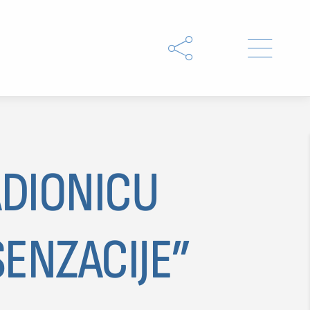


ADIONICU
Type 2 or more characters
for results.
ENZACIJE”