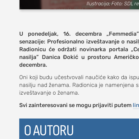
Ilustracija; Foto: SDL 
putovanja
moda i stil
U ponedeljak, 16. decembra „Femmedia”
studenti
senzacije:
Profesionalno izveštavanje o nas
organizacij
Radionicu će održati novinarka portala
„C
nasilja”
Danica Đokić u prostoru Američkog
konkursi
decembra.
fakulteti
Oni koji budu učestvovali naučiće kako da is
nasilju nad ženama. Radionica je namenjena s
studentski 
izveštavanje o ženama.
zdravlje
Svi zainteresovani se mogu prijaviti putem
li
it
O AUTORU
kolumna