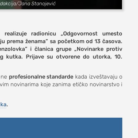
redakcija/Jana Stanojević
 realizuje radionicu „Odgovornost umesto
ilju prema ženama
” sa početkom od 13 časova.
e
enzolovka”
i članica grupe
„Novinarke protiv
 kutka. Prijave su otvorene do utorka, 10.
pune
profesionalne standarde
kada izveštavaju o
vim novinarima koje zanima etičko novinarstvo i
život
nka
.