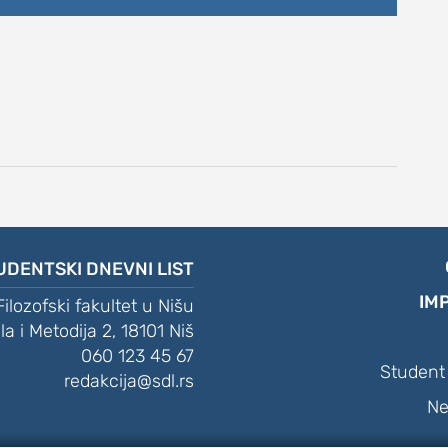
DNEVNI LIST
UDENTSKI DNEVNI LIST
IM
Filozofski fakultet u Nišu
ila i Metodija 2, 18101 Niš
060 123 45 67
Student 
redakcija@sdl.rs
Ne