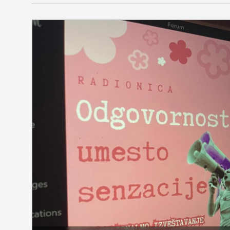
društvo
kultura
sport
fudbal
košarka
rukomet
e-sport
ostali sport
zabava
muzika