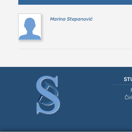
sdl podkast
Marina Stepanović
STUDENTSKI 
o nama
impresum
kontakt
ST
Ćir