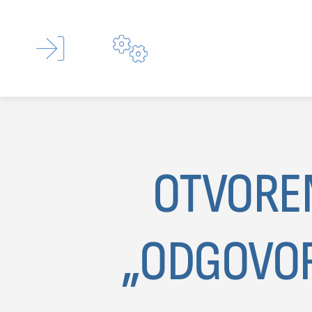


OTVOREN
MOJ SDL
„ODGOVOR
prijava
SEKCIJE