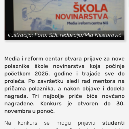
sport
fudbal
košarka
Ilustracija; Foto: SDL redakcija/Mia Nestorović
rukomet
e-sport
ostali sportovi
Media i reform centar otvara prijave za nove
zabava
polaznike škole novinarstva koja počinje
muzika
početkom 2025. godine i trajaće sve do
proleća. Po završetku sledi rad mentora na
putovanja
pričama polaznika, a nakon objave i dodela
moda i stil
nagrada. Tri najbolje priče biće novčano
studenti
nagrađene. Konkurs je otvoren do 30.
organizacije
novembra u ponoć.
konkursi
Na konkurs se mogu prijaviti
studenti
fakulteti