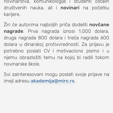
novinarstva, komunikologije i studenti ostalih
studentski život
društvenih nauka, ali i
novinari
na početku
karijere.
zdravlje
it
Žiri će autorima najboljih priča dodeliti
novčane
nagrade
. Prva nagrada iznosi 1.000 dolara,
kolumna
druga nagrada 800 dolara i treća nagrada 600
sdl podkast
dolara u dinarskoj protivvrednosti.
Za prijavu je
potrebno poslati
CV
i
motivaciono pismo
i u
STUDENTSKI DNEVNI LIST
njemu obrazložiti temu na kojoj bi radili tokom
novinarske škole.
o nama
Svi zainteresovani mogu poslati svoje prijave na
impresum
imejl adresu
akademija@mirc.rs
.
kontakt