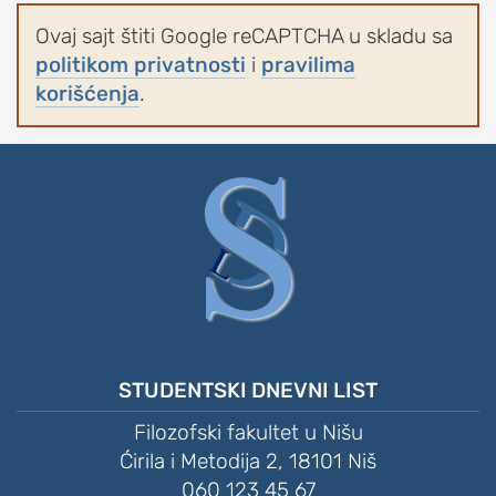
Ovaj sajt štiti Google reCAPTCHA u skladu sa
politikom privatnosti
i
pravilima
korišćenja
.
STUDENTSKI DNEVNI LIST
Filozofski fakultet u Nišu
Ćirila i Metodija 2, 18101 Niš
060 123 45 67