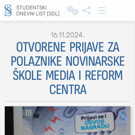
STUDENTSKI



DNEVNI LIST [SDL]
16.11.2024.
OTVORENE PRIJAVE ZA
Type 2 or more characters for results.
POLAZNIKE NOVINARSKE
ŠKOLE MEDIA I REFORM
MOJ SDL
CENTRA
prijava
SEKCIJE
društvo
kultura