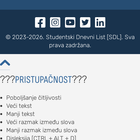





© 2023-2026. Studentski Dnevni List [SDL]. Sva
prava zadržana.

???
???
PRISTUPAČNOST
Poboljšanje čitljivosti
Veći tekst
Manji tekst
Veći razmak između slova
Manji razmak između slova
Disleksija [CTRL + ALT + D]