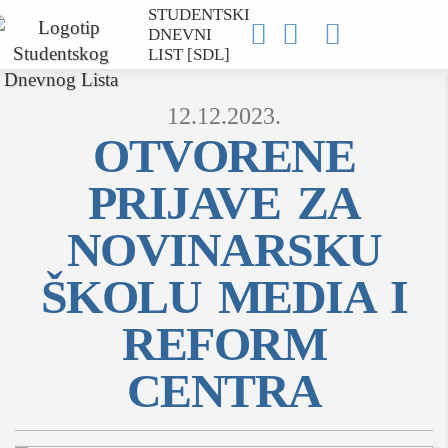
STUDENTSKI



DNEVNI
LIST [SDL]
12.12.2023.
OTVORENE
PRIJAVE ZA
MOJ SDL
NOVINARSKU
prijava
ŠKOLU MEDIA I
REFORM
SEKCIJE
CENTRA
društvo
kultura