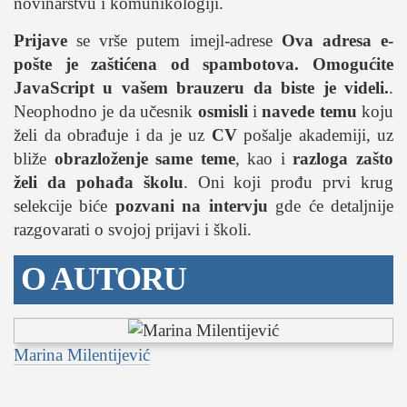
novinarstvu i komunikologiji.
Prijave
se vrše putem imejl-adrese
Ova adresa e-
pošte je zaštićena od spambotova. Omogućite
JavaScript u vašem brauzeru da biste je videli.
.
Neophodno je da učesnik
osmisli
i
navede temu
koju
želi da obrađuje i da je uz
CV
pošalje akademiji, uz
bliže
obrazloženje same teme
, kao i
razloga zašto
želi da pohađa školu
. Oni koji prođu prvi krug
selekcije biće
pozvani na intervju
gde će detaljnije
razgovarati o svojoj prijavi i školi.
O AUTORU
Marina Milentijević