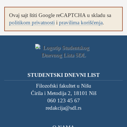
Ovaj sajt štiti Google reCAPTCHA u skladu sa
politikom privatnosti
i
pravilima korišćenja
.
STUDENTSKI DNEVNI LIST
Filozofski fakultet u Nišu
Ćirila i Metodija 2, 18101 Niš
060 123 45 67
redakcija@sdl.rs