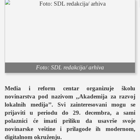
sport
fudbal
košarka
rukomet
e-sport
ostali sportovi
zabava
Foto: SDL redakcija/ arhiva
muzika
putovanja
Media i reform centar organizuje školu
moda i stil
novinarstva pod nazivom
,,Akademija za razvoj
studenti
lokalnih medija’
’.
Svi zainteresovani mogu se
organizacije
prijaviti u periodu do 29. decembra, a sami
polaznici će imati priliku da usavrše svoje
konkursi
novinarske veštine i prilagode ih modernom,
fakulteti
digitalnom okruženju.