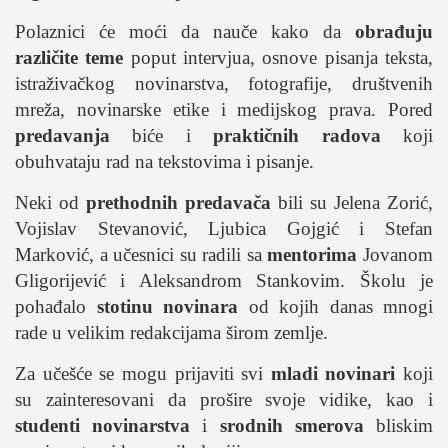
studentski život
Polaznici će moći da nauče kako da
obrađuju
zdravlje
različite teme
poput intervjua, osnove pisanja teksta,
it
istraživačkog novinarstva, fotografije, društvenih
kolumna
mreža, novinarske etike i medijskog prava. Pored
sdl podkast
predavanja
biće i
praktičnih radova
koji
obuhvataju rad na tekstovima i pisanje.
STUDENTSKI DNEVNI LIST
Neki od
prethodnih predavača
bili su Jelena Zorić,
Vojislav Stevanović, Ljubica Gojgić i Stefan
o nama
Marković, a učesnici su radili sa
mentorima
Jovanom
impresum
Gligorijević i Aleksandrom Stankovim. Školu je
kontakt
pohađalo
stotinu novinara
od kojih danas mnogi
rade u velikim redakcijama širom zemlje.
Za učešće se mogu prijaviti svi
mladi novinari
koji
su zainteresovani da prošire svoje vidike, kao i
studenti novinarstva
i
srodnih smerova
bliskim