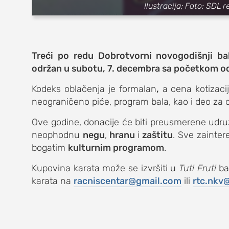
zabava
Ilustracija; Foto: SDL 
muzika
putovanja
Treći po redu Dobrotvorni novogodišnji bal
održan u subotu, 7. decembra sa početkom od 
moda i stil
Kodeks oblačenja je
formalan
,
a cena kotizaci
studenti
neograničeno piće, program bala, kao i deo za 
organizacij
Ove godine, donacije će biti preusmerene udr
neophodnu
negu
,
hranu
i
zaštitu
. Sve zainter
konkursi
bogatim
kulturnim programom
.
fakulteti
Kupovina karata može se izvršiti u
Tuti Fruti
ba
karata na
racniscentar@gmail.com
ili
rtc.nkv
studentski 
zdravlje
it