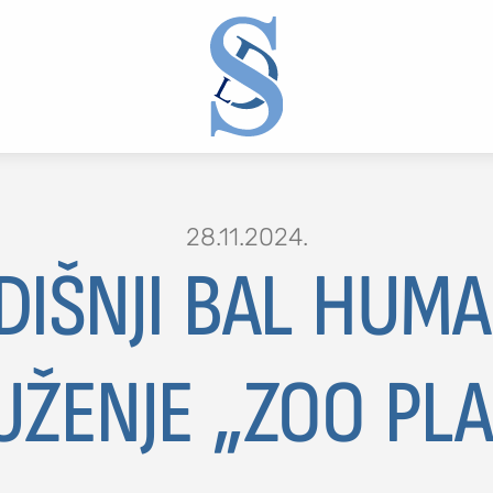
28.11.2024.
IŠNJI BAL HUMA
2 or more characters for results.
ŽENJE „ZOO PL