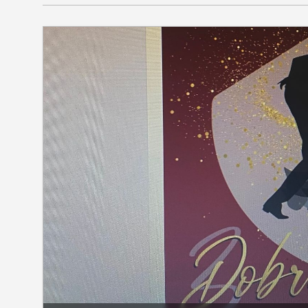
SEKCIJE
društvo
kultura
sport
fudbal
košarka
rukomet
e-sport
ostali sport