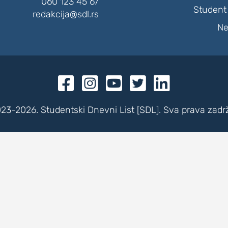
060 123 45 67
Student 
redakcija@sdl.rs
Ne





23-2026. Studentski Dnevni List [SDL]. Sva prava zadr