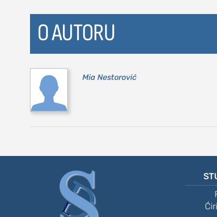
kolumna
O AUTORU
sdl podkast
STUDENTSKI 
Mia Nestorović
o nama
impresum
kontakt
ST
Ćir