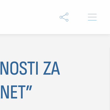


NOSTI ZA
ANET”