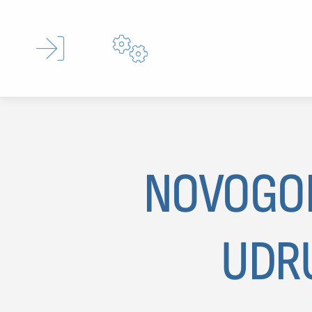


NOVOGOD
Type 
UDRU
MOJ SDL
prijava