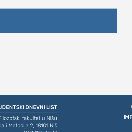
DNEVNI LIST
UDENTSKI DNEVNI LIST
IM
Filozofski fakultet u Nišu
ila i Metodija 2, 18101 Niš