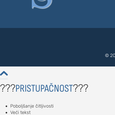
© 20

???
???
PRISTUPAČNOST
Poboljšanje čitljivosti
Veći tekst