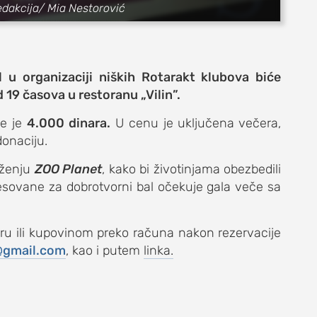
redakcija/ Mia Nestorović
 u organizaciji niških Rotarakt klubova biće
19 časova u restoranu „Vilin”.
je je
4.000 dinara.
U cenu je
uključena večera,
donaciju.
e
uženju
ZOO Planet
, kako bi životinjama obezbedili
esovane za dobrotvorni bal očekuje gala veče sa
ru ili kupovinom preko računa nakon rezervacije
@gmail.com
,
kao i putem
linka.
život