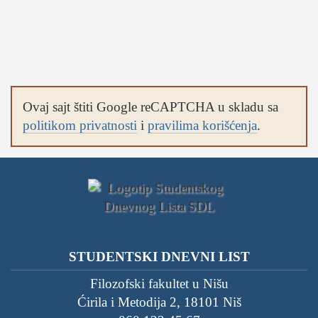
studentski život
zdravlje
it
kolumna
sdl podkast
Ovaj sajt štiti Google reCAPTCHA u skladu sa
politikom privatnosti
i
pravilima korišćenja
.
STUDENTSKI DNEVNI LIST
o nama
impresum
kontakt
STUDENTSKI DNEVNI LIST
Filozofski fakultet u Nišu
Ćirila i Metodija 2, 18101 Niš