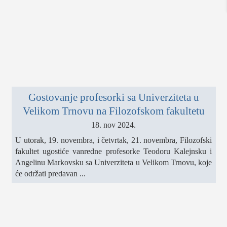
sport
fudbal
košarka
rukomet
e-sport
ostali sportovi
Gostovanje profesorki sa Univerziteta u
zabava
Velikom Trnovu na Filozofskom fakultetu
muzika
18. nov 2024.
putovanja
U utorak, 19. novembra, i četvrtak, 21. novembra, Filozofski
moda i stil
fakultet ugostiće vanredne profesorke Teodoru Kalejnsku i
Angelinu Markovsku sa Univerziteta u Velikom Trnovu, koje
studenti
će održati predavan ...
organizacije
konkursi
fakulteti