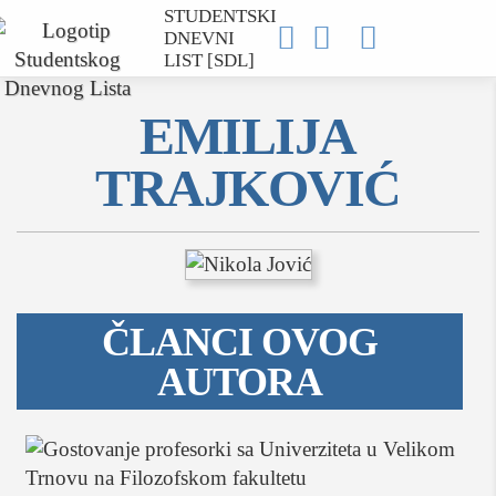
STUDENTSKI



DNEVNI
LIST [SDL]
EMILIJA
TRAJKOVIĆ
MOJ SDL
prijava
ČLANCI OVOG
AUTORA
SEKCIJE
društvo
kultura