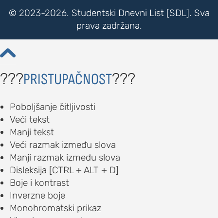
© 2023-2026. Studentski Dnevni List [SDL]. Sva
prava zadržana.

???
???
PRISTUPAČNOST
Poboljšanje čitljivosti
Veći tekst
Manji tekst
Veći razmak između slova
Manji razmak između slova
Disleksija [CTRL + ALT + D]
Boje i kontrast
Inverzne boje
Monohromatski prikaz