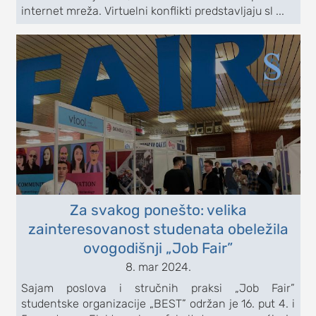
internet mreža. Virtuelni konflikti predstavljaju sl ...
Za svakog ponešto: velika
zainteresovanost studenata obeležila
ovogodišnji „Job Fair”
8. mar 2024.
Sajam poslova i stručnih praksi „Job Fair”
studentske organizacije „BEST” održan je 16. put 4. i