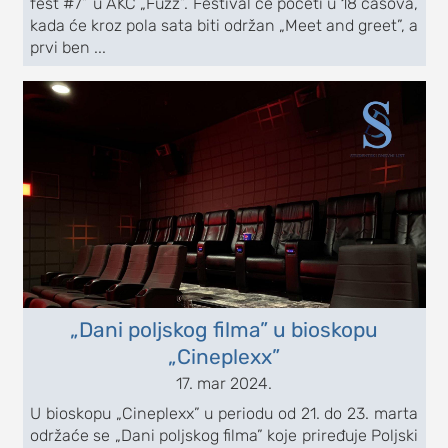
fest #7” u AKC „Fuzz”. Festival će početi u 18 časova,
kada će kroz pola sata biti održan „Meet and greet”, a
studentski život
prvi ben ...
zdravlje
it
kolumna
sdl podkast
STUDENTSKI DNEVNI LIST
o nama
impresum
„Dani poljskog filma” u bioskopu
kontakt
„Cineplexx”
17. mar 2024.
U bioskopu „Cineplexx” u periodu od 21. do 23. marta
održaće se „Dani poljskog filma” koje priređuje Poljski