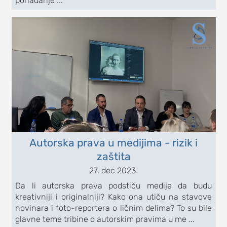
pohađanje ...
Autorska prava u medijima - rizik i
zaštita
27. dec 2023.
Da li autorska prava podstiču medije da budu
kreativniji i originalniji? Kako ona utiču na stavove
novinara i foto-reportera o ličnim delima? To su bile
glavne teme tribine o autorskim pravima u me ...