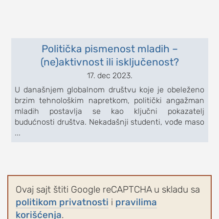
Politička pismenost mladih –
(ne)aktivnost ili isključenost?
17. dec 2023.
U današnjem globalnom društvu koje je obeleženo
brzim tehnološkim napretkom, politički angažman
mladih postavlja se kao ključni pokazatelj
budućnosti društva. Nekadašnji studenti, vođe maso
...
Ovaj sajt štiti Google reCAPTCHA u skladu sa
politikom privatnosti
i
pravilima
korišćenja
.