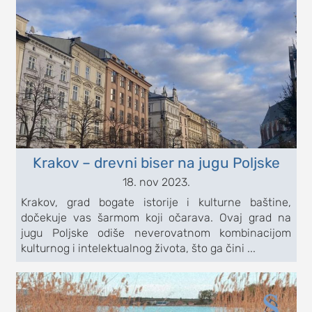
Krakov – drevni biser na jugu Poljske
18. nov 2023.
Krakov, grad bogate istorije i kulturne baštine,
dočekuje vas šarmom koji očarava. Ovaj grad na
jugu Poljske odiše neverovatnom kombinacijom
kulturnog i intelektualnog života, što ga čini ...