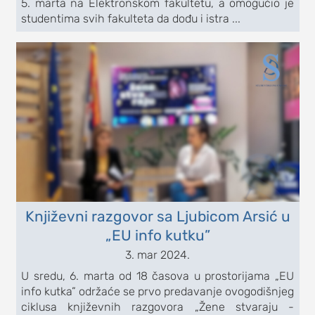
5. marta na Elektronskom fakultetu, a omogućio je
studentima svih fakulteta da dođu i istra ...
Književni razgovor sa Ljubicom Arsić u
„EU info kutku”
3. mar 2024.
U sredu, 6. marta od 18 časova u prostorijama „EU
info kutka” održaće se prvo predavanje ovogodišnjeg
ciklusa književnih razgovora „Žene stvaraju -