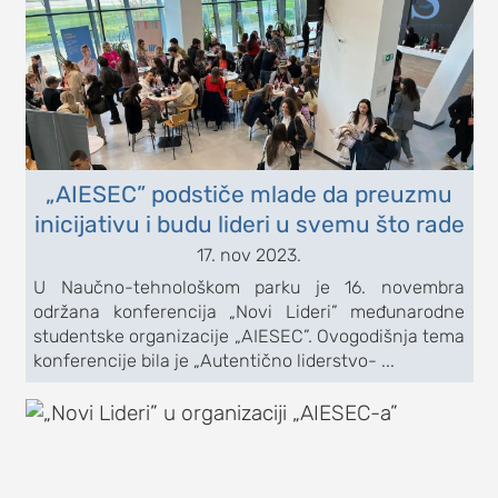
„AIESEC” podstiče mlade da preuzmu
inicijativu i budu lideri u svemu što rade
17. nov 2023.
U Naučno-tehnološkom parku je 16. novembra
održana konferencija „Novi Lideri” međunarodne
studentske organizacije „AIESEC”. Ovogodišnja tema
konferencije bila je „Autentično liderstvo- ...